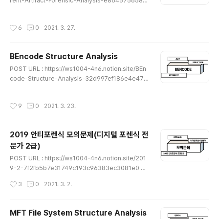
rent-Artifact-Forensic-Analysis-e864575658c
14bbda82a5a71c28104b9 uTorrent Artifact For
ensic Analysis uTorrent 란? ws1004-4n6.notion.
작성시간
6
0
2021. 3. 27.
site ★읽어 보시면서 이상한 부분이나 잘못된 개념, 오탈
자가 있다면 댓글로 알려주시면 감사하겠습니다★
BEncode Structure Analysis
글 내용
POST URL : https://ws1004-4n6.notion.site/BEn
code-Structure-Analysis-32d997ef186e4e479
d624e69f6baecc9 BEncode Structure Analysis
BEncode 란? ws1004-4n6.notion.site ★읽어 보시
작성시간
9
0
2021. 3. 23.
면서 이상한 부분이나 잘못된 개념, 오탈자가 있다면 댓글
로 알려주시면 감사하겠습니다★
2019 안티포렌식 모의문제(디지털 포렌식 전
문가 2급)
글 내용
POST URL : https://ws1004-4n6.notion.site/201
9-2-7f2fb5b7e31749c193c96383ec3081e0 20
19 안티포렌식 모의문제(디지털 포렌식 전문가 2급) 시나
작성시간
3
0
2021. 3. 2.
리오 ws1004-4n6.notion.site ★읽어 보시면서 이상
한 부분이나 잘못된 개념, 오탈자가 있다면 댓글로 알려주
시면 감사하겠습니다★
MFT File System Structure Analysis
글 내용