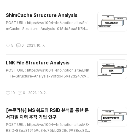
탐지 도구 제 이번에 리뷰 해볼 논문은 한국컴퓨터정보학
회에 2021년에 투고된 Windows 10에서의 심캐시(Shi
ShimCache Structure Analysis
mCache) 구조 분석과 안티 포렌식 도구 실행 흔적 탐지
글 내용
POST URL : https://ws1004-4n6.notion.site/Shi
도구 제안 이라는 논문이다. ws1004-4n6.notion.site
mCache-Structure-Analysis-016dd3ba61f5438
★읽어 보시면서 이상한 부분이나 잘못된 개념, 오탈자가
7bb914f41891a556a ShimCache Structure Anal
있다면 댓글로 알려주시면 감사하겠습니다★
ysis ShimCache 란? ws1004-4n6.notion.site ★
작성시간
5
0
2021. 10. 7.
읽어 보시면서 이상한 부분이나 잘못된 개념, 오탈자가 있
다면 댓글로 알려주시면 감사하겠습니다★
LNK File Structure Analysis
글 내용
POST URL : https://ws1004-4n6.notion.site/LNK
-File-Structure-Analysis-9dfdb459a2d247c98
90766250bf2e480 LNK File Structure Analysis
LNK File 이란? ws1004-4n6.notion.site ★읽어 보
작성시간
10
0
2021. 10. 2.
시면서 이상한 부분이나 잘못된 개념, 오탈자가 있다면 댓
글로 알려주시면 감사하겠습니다★
[논문리뷰] MS 워드의 RSID 분석을 통한 문
서파일 이력 추적 기법 연구
글 내용
POST URL : https://ws1004-4n6.notion.site/MS-
RSID-836a319169c34c75bb2828d9938cc837