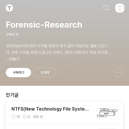
검색하기
티스토리
Forensic-Research
구독자
11
김규빈(ws1004)의 디지털 포렌식 연구 글이 작성되는 블로그입니
다. 추후 디지털 포렌식 말고도 리버스 엔지니어링이나 여러 취약점
분석 글도 올릴 예정입니다.
...더보기
구독하기
방명록
신고하기 레이어
열기
인기글
NTFS(New Technology File System)
File System Structure Analysis
15
0
조회
10