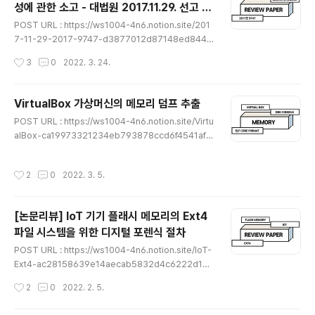
성에 관한 소고 - 대법원 2017.11.29. 선고 2
글 내용
017도9747 판결의 비판적 분석
POST URL : https://ws1004-4n6.notion.site/201
7-11-29-2017-9747-d3877012d87148ed8446
47bd70165c4c [논문리뷰] 이메일 원격지 압수·수색의
작성시간
3
0
2022. 3. 24.
적법성에 관한 소고 - 대법원 2017.11.29. 선고 2017도9
747 판 이번에 리뷰 해볼 논문은 한국비교형사법학회에 2
019년에 투고된 이메일 원격지 압수·수색의 적법성에 관
VirtualBox 가상머신의 메모리 덤프 추출
한 소고 - 대법원 2017.11.29. 선고 2017도9747 판결의
글 내용
POST URL : https://ws1004-4n6.notion.site/Virtu
비판적 분석 라는 논문이다. ws1004-4n6.notion.site
alBox-ca19973321234eb793878ccd6f4541af V
★읽어 보시면서 이상한 부분이나 잘못된 개념, 오탈자가
irtualBox 가상머신의 메모리 덤프 추출 VirtualBox 란?
있다면 댓글로 알려주시면 감사하겠습니다★
ws1004-4n6.notion.site ★읽어 보시면서 이상한 부
작성시간
2
0
2022. 3. 5.
분이나 잘못된 개념, 오탈자가 있다면 댓글로 알려주시면
감사하겠습니다★
[논문리뷰] IoT 기기 플래시 메모리의 Ext4
파일 시스템을 위한 디지털 포렌식 절차
글 내용
POST URL : https://ws1004-4n6.notion.site/IoT-
Ext4-ac28158639e14aecab5832d4c6222d18
[논문리뷰] IoT 기기 플래시 메모리의 Ext4 파일 시스템을
작성시간
2
0
2022. 2. 5.
위한 디지털 포렌식 절차 이번에 리뷰 해볼 논문은 한국정
보과학회에 2021년에 투고된 IoT 기기 플래시 메모리의