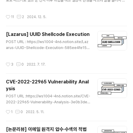
로도 바쁘기도 했고 군 전역 이후 취업을 하고 열심히 현생을 사느라 글을 올리지 못
했습니다. (물론 노션에다가 꾸준히 뭘 정리하고 하고 있긴 했지만..)많은 분들이 블
로그를 찾아주시고 제가 여러 강의할 때도 강의 자료 느낌으로도 사용했었기 때문에
작성시간
11
2
2024. 12. 5.
제 입장에선 이 블로그가 효자인 셈이죠 ㅋㅋㅋ 이렇게 찾아온 이유는 주변에서 블로
그 글 안 쓰는지에 대한 질문도 많이 하고 하셨기도 하고 해서 글을 적게 되었습니다.
현재 구조 분석글을 좀 정리를 다시 하고 있습니다. 개인적으로 큰 프로젝트도 진행
[Lazarus] UUID Shellcode Execution
을 하고 있기도 하고.. (과거에 저도 공부할 때 작성한 글이다 보니 조금씩 이상한 내
글 내용
용들이 있긴 하더라고요..)제가 지금까지 티스토리 블로..
POST URL : https://ws1004-4n6.notion.site/Laz
arus-UUID-Shellcode-Execution-585ee4fe15c
04658bb91efef88061333 [Lazarus] UUID Shell
code Execution Summary & Purpose ws1004-4
작성시간
3
0
2022. 7. 17.
n6.notion.site ★읽어 보시면서 이상한 부분이나 잘못된
개념, 오탈자가 있다면 댓글로 알려주시면 감사하겠습니다
★
CVE-2022-22965 Vulnerability Anal
ysis
글 내용
POST URL :https://ws1004-4n6.notion.site/CVE-
2022-22965-Vulnerability-Analysis-3e0b3dea
b63c41359f528979242e9972 CVE-2022-229
작성시간
1
0
2022. 5. 11.
65 Vulnerability Analysis CVE-2022-22965 란?
ws1004-4n6.notion.site ★읽어 보시면서 이상한 부
분이나 잘못된 개념, 오탈자가 있다면 댓글로 알려주시면
[논문리뷰] 이메일 원격지 압수·수색의 적법
감사하겠습니다★