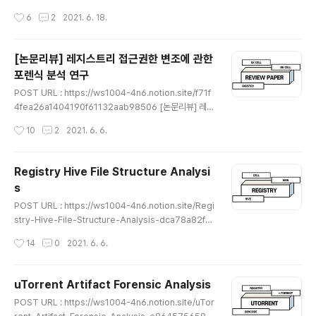
[논문리뷰] MS 워드의 RSID 분석을 통한 문서파일 이력
작성시간
6
2
2021. 6. 18.
추적 기법 연구 이번에 리뷰 해볼 논문은 한국정보보호학
회에 2018년에 투고된 MS 워드의 RSID 분석을 통한 문
서파일 이력 추적 기법 연구 라는 논문이다. ws1004-4n
[논문리뷰] 레지스트리 접근권한 변조에 관한
6.notion.site ★읽어 보시면서 이상한 부분이나 잘못된
포렌식 분석 연구
개념, 오탈자가 있다면 댓글로 알려주시면 감사하겠습니다
글 내용
★
POST URL : https://ws1004-4n6.notion.site/f71f
4fea26a1404190f61132aab98506 [논문리뷰] 레지
스트리 접근권한 변조에 관한 포렌식 분석 연구 이번에 리
작성시간
10
2
2021. 6. 6.
뷰 해볼 논문은 한국정보보호학회에 2016년에 투고된 레
지스트리 접근 권한 변조 도우 저장소 공간 시스템 상의 가
상 디스크 재구성 방법 연구 라는 논문이다. ws1004-4n
Registry Hive File Structure Analysi
6.notion.site ★읽어 보시면서 이상한 부분이나 잘못된
s
개념, 오탈자가 있다면 댓글로 알려주시면 감사하겠습니다
글 내용
★
POST URL : https://ws1004-4n6.notion.site/Regi
stry-Hive-File-Structure-Analysis-dca78a82f6
88450a914add48b24e6a74 Registry Hive File
작성시간
14
0
2021. 6. 6.
Structure Analysis 레지스트리 란? ws1004-4n6.no
tion.site ★읽어 보시면서 이상한 부분이나 잘못된 개념,
오탈자가 있다면 댓글로 알려주시면 감사하겠습니다★
uTorrent Artifact Forensic Analysis
글 내용
POST URL : https://ws1004-4n6.notion.site/uTor