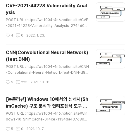
Ext4 파일 시스템을 위한 디지털 포렌식 절차 라는 논문이
CVE-2021-44228 Vulnerability Anal
다. ws1004-4n6.notion.site ★읽어 보시면서 이상한
ysis
부분이나 잘못된 개념, 오탈자가 있다면 댓글로 알려주시
글 내용
면 감사하겠습니다★
POST URL : https://ws1004-4n6.notion.site/CVE
-2021-44228-Vulnerability-Analysis-27446091
3fe4416288dea0e4dead86b8 CVE-2021-442
작성시간
4
0
2022. 1. 23.
28 Vulnerability Analysis CVE-2021-44228 이
란? ws1004-4n6.notion.site ★읽어 보시면서 이상한
부분이나 잘못된 개념, 오탈자가 있다면 댓글로 알려주시
CNN(Convolutional Neural Network)
면 감사하겠습니다★
(feat.DNN)
글 내용
POST URL : https://ws1004-4n6.notion.site/CNN
-Convolutional-Neural-Network-feat-DNN-d8cf
6814841f432fafdaaac1a1dbf193 CNN(Convoluti
작성시간
5
225
2021. 10. 31.
onal Neural Network) (feat.DNN) CNN(Convoluti
onal Neural Network) 이란? ws1004-4n6.notion.
site ★읽어 보시면서 이상한 부분이나 잘못된 개념, 오탈
[논문리뷰] Windows 10에서의 심캐시(Sh
자가 있다면 댓글로 알려주시면 감사하겠습니다★
imCache) 구조 분석과 안티포렌식 도구 실
글 내용
행 흔적 탐지 도구 제안
POST URL : https://ws1004-4n6.notion.site/Win
dows-10-ShimCache-014ce71134da43768d88
3e9b8736066c [논문리뷰] Windows 10에서의 심캐
작성시간
5
0
2021. 10. 7.
시(ShimCache) 구조 분석과 안티포렌식 도구 실행 흔적