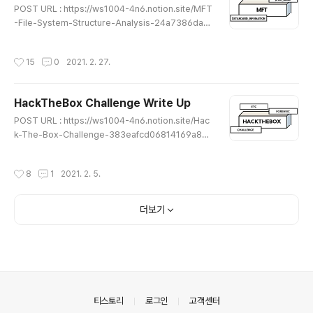
POST URL : https://ws1004-4n6.notion.site/MFT
-File-System-Structure-Analysis-24a7386dae
0246758173188eaba5bd2f MFT File System St
ructure Analysis MFT(Master File Table) ws100
작성시간
15
0
2021. 2. 27.
4-4n6.notion.site ★읽어 보시면서 이상한 부분이나 잘
못된 개념, 오탈자가 있다면 댓글로 알려주시면 감사하겠
습니다★
HackTheBox Challenge Write Up
글 내용
POST URL : https://ws1004-4n6.notion.site/Hac
k-The-Box-Challenge-383eafcd06814169a8e
88d036f3e8f4f Hack The Box Challenge Forens
ics ws1004-4n6.notion.site ★읽어 보시면서 이상한
작성시간
8
1
2021. 2. 5.
부분이나 잘못된 개념, 오탈자가 있다면 댓글로 알려주시
면 감사하겠습니다★
더보기
의안내
티스토리
로그인
고객센터