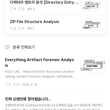
디렉터리 엔트리 분석 [Directory Entry A
nalysis] - SFN, LFN
9
0
조회
3
ZIP File Structure Analysis
6
6
조회
2
분류 전체보기
주요 글 목록
Everything Artifact Forensic Analys
is
글 내용
POST URL : https://ws1004-4n6.notion.site/Eve
rything-Artifact-Forensic-Analysis-1d02b56afb
1e8032aedacc5c6d55e6df?pvs=4 Everything
작성시간
2
0
2025. 4. 10.
Artifact Forensic Analysis | NotionEverything 이
란?ws1004-4n6.notion.site★읽어 보시면서 이상한
부분이나 잘못된 개념, 오탈자가 있다면 댓글로 알려주시
진짜 오랜만에 찾아뵙습니다...
면 감사하겠습니다★※ (언제할지 모르는...)블로그 리메이
글 내용
오랜만에 찾아온 김규빈(ws1004)입니다.오랫동안 글을 쓰지 않았는데, 개인적으
크 전.. 요청에 의해 업로드된 글입니다.