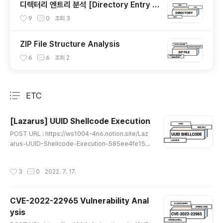
디렉터리 엔트리 분석 [Directory Entry A
nalysis] - SFN, LFN
9
0
조회
3
ZIP File Structure Analysis
6
6
조회
2
ETC
분류 전체보기
주요 글 목록
[Lazarus] UUID Shellcode Execution
글 내용
POST URL : https://ws1004-4n6.notion.site/Laz
arus-UUID-Shellcode-Execution-585ee4fe15c
04658bb91efef88061333 [Lazarus] UUID Shell
code Execution Summary & Purpose ws1004-4
작성시간
3
0
2022. 7. 17.
n6.notion.site ★읽어 보시면서 이상한 부분이나 잘못된
개념, 오탈자가 있다면 댓글로 알려주시면 감사하겠습니다
★
CVE-2022-22965 Vulnerability Anal
ysis
글 내용