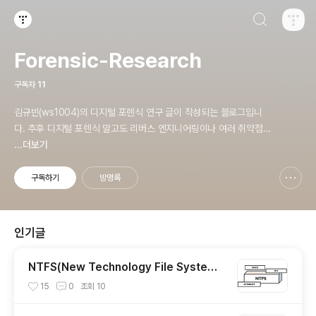
검색하기
티스토리
Forensic-Research
구독자
11
김규빈(ws1004)의 디지털 포렌식 연구 글이 작성되는 블로그입니
다. 추후 디지털 포렌식 말고도 리버스 엔지니어링이나 여러 취약점
분석 글도 올릴 예정입니다.
...더보기
구독하기
방명록
신고하기 레이어
열기
인기글
NTFS(New Technology File System)
File System Structure Analysis
15
0
조회
10