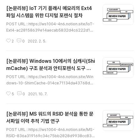
[논문리뷰] IoT 기기 플래시 메모리의 Ext4
파일 시스템을 위한 디지털 포렌식 절차
글 내용
POST URL : https://ws1004-4n6.notion.site/IoT-
Ext4-ac28158639e14aecab5832d4c6222d18
[논문리뷰] IoT 기기 플래시 메모리의 Ext4 파일 시스템을
2
0
2022. 2. 5.
위한 디지털 포렌식 절차 이번에 리뷰 해볼 논문은 한국정
보과학회에 2021년에 투고된 IoT 기기 플래시 메모리의
Ext4 파일 시스템을 위한 디지털 포렌식 절차 라는 논문이
[논문리뷰] Windows 10에서의 심캐시(Shi
다. ws1004-4n6.notion.site ★읽어 보시면서 이상한
부분이나 잘못된 개념, 오탈자가 있다면 댓글로 알려주시
mCache) 구조 분석과 안티포렌식 도구 실
글 내용
면 감사하겠습니다★
행 흔적 탐지 도구 제안
POST URL : https://ws1004-4n6.notion.site/Win
dows-10-ShimCache-014ce71134da43768d88
3e9b8736066c [논문리뷰] Windows 10에서의 심캐
5
0
2021. 10. 7.
시(ShimCache) 구조 분석과 안티포렌식 도구 실행 흔적
탐지 도구 제 이번에 리뷰 해볼 논문은 한국컴퓨터정보학
회에 2021년에 투고된 Windows 10에서의 심캐시(Shi
[논문리뷰] MS 워드의 RSID 분석을 통한 문
mCache) 구조 분석과 안티 포렌식 도구 실행 흔적 탐지
도구 제안 이라는 논문이다. ws1004-4n6.notion.site
서파일 이력 추적 기법 연구
글 내용
★읽어 보시면서 이상한 부분이나 잘못된 개념, 오탈자가
POST URL : https://ws1004-4n6.notion.site/MS-
있다면 댓글로 알려주시면 감사하겠습니다★
RSID-836a319169c34c75bb2828d9938cc837