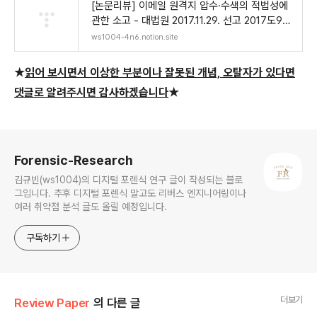
[논문리뷰] 이메일 원격지 압수·수색의 적법성에
관한 소고 - 대법원 2017.11.29. 선고 2017도974
7 판
ws1004-4n6.notion.site
★
읽어 보시면서 이상한 부분이나 잘못된 개념, 오탈자가 있다면
댓글로 알려주시면 감사하겠습니다
★
로그 정보
Forensic-Research
김규빈(ws1004)의 디지털 포렌식 연구 글이 작성되는 블로
그입니다. 추후 디지털 포렌식 말고도 리버스 엔지니어링이나
여러 취약점 분석 글도 올릴 예정입니다.
구독하기
더보기
Review Paper
의 다른 글