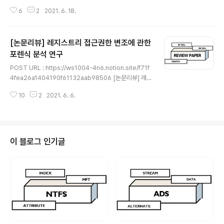
[논문리뷰] MS 워드의 RSID 분석을 통한 문서파일 이력
6
2
2021. 6. 18.
추적 기법 연구 이번에 리뷰 해볼 논문은 한국정보보호학
회에 2018년에 투고된 MS 워드의 RSID 분석을 통한 문
서파일 이력 추적 기법 연구 라는 논문이다. ws1004-4n
[논문리뷰] 레지스트리 접근권한 변조에 관한
6.notion.site ★읽어 보시면서 이상한 부분이나 잘못된
개념, 오탈자가 있다면 댓글로 알려주시면 감사하겠습니다
포렌식 분석 연구
글 내용
★
POST URL : https://ws1004-4n6.notion.site/f71f
4fea26a1404190f61132aab98506 [논문리뷰] 레지
스트리 접근권한 변조에 관한 포렌식 분석 연구 이번에 리
10
2
2021. 6. 6.
뷰 해볼 논문은 한국정보보호학회에 2016년에 투고된 레
지스트리 접근 권한 변조 도우 저장소 공간 시스템 상의 가
상 디스크 재구성 방법 연구 라는 논문이다. ws1004-4n
6.notion.site ★읽어 보시면서 이상한 부분이나 잘못된
개념, 오탈자가 있다면 댓글로 알려주시면 감사하겠습니다
이 블로그 인기글
★