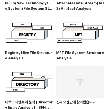
NTFS(New Technology Fil
Alternate Data Stream(AD
e System) File System Stru
S) Artifact Analysis
cture Analysis
Registry Hive File Structur
MFT File System Structure
e Analysis
Analysis
디렉터리 엔트리 분석 [Director
진짜 오랜만에 찾아뵙습니다...
y Entry Analysis] - SFN, LF