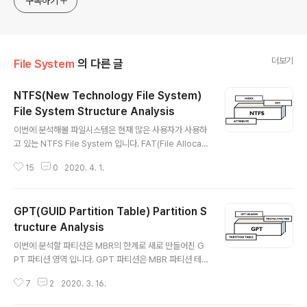
구독하기
더보기
File System
의 다른 글
NTFS(New Technology File System)
File System Structure Analysis
글 내용
이번에 분석해볼 파일시스템은 현재 많은 사용자가 사용하
고 있는 NTFS File System 입니다. FAT(File Allocati
on Table) File System은 개인의 운영체제 용도로 사용
15
0
2020. 4. 1.
하기 위해서 만들어진 파일 시스템입니다. 하지만 새로운
운영체제인 Windows NT(New Technology)의 등장
으로 서버용 운영체제에서 사용하기위한 다양한 기능이 필
GPT(GUID Partition Table) Partition S
요했습니다. 그래서 FAT File System 이후에 등장한 파
일 시스템이 오늘 분석해볼 NTFS File System 입니다.
tructure Analysis
글 내용
- NTFS Version NTFS는 Windows NT 이후에 사용
이번에 분석할 파티션은 MBR의 한계로 새로 만들어진 G
하고 있으며 NTFS의 Version이 운영체제에 따라서 다릅
PT 파티션 영역 입니다. GPT 파티션은 MBR 파티션 테
니다. - NTFS Cluster Size 이번에는 운영체제 및 볼륨
이블의 파티션 용량에 제약 및 좀 더 보완된 파티션 방식을
의 크기에 ..
7
2
2020. 3. 16.
위해서 만들어 졌습니다. MBR 파티션은 최대 크기로 2T
B(0xFFFFFFFF)을 가지는데 GPT 파티션은 최대 크기로