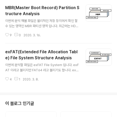
8ZB(0xFFFFFFFFFFFFFFFF)을 가질 수 있습니다. 인텔
MBR(Master Boot Record) Partition S
에서 BIOS의 대체 수단으로 EFI(Extensible Firmware
Interface)을 표준으로 제안했습니다. 개선된 EFI 펌웨어
tructure Analysis
글 내용
에서 지원하는 파티션 테이블 형식이 GPT 파티션 입니다.
이번에 분석 해볼 파일은 물리적인 저장 장치에서 확인 할
MBR은 4개의 주 파티션을 생성할 수 있지만 GPT는 128
수 있는 영역인 MBR 파티션 영역 입니다. 최근에는 HDD
개의 주 파티션을 생성 할 수 있습니다. 또한 GPT 파티션
라고 불리는 하드디스크 뿐만 아니라 솔리드 스테이트 드
에서는 CRC(Cyclical R..
9
0
2020. 3. 16.
라이브 라고 불리는 SSD 가 생겨났습니다. SSD의 등장에
따라서 디스크의 용량이 증가 함에 따라서 MBR의 한계점
이 생기게 되었습니다. 그래서 MBR이 다룰수 있는 용량의
exFAT(Extended File Allocation Tabl
제한으로 인해서 MBR 대신 GPT(GUID Partition Tabl
e) 라고 불리는 영역이 생기게 되었습니다. 이번 포스팅에
e) File System Structure Analysis
글 내용
서는 MBR 만 다루고 다음 포스팅에 GPT를 자세히 다뤄
이번에 분석할 파일은 exFAT File System 입니다. exF
보겠습니다. MBR은 Master Boot Record 의 약자로
AT 이라고 불리지만 FAT64 라고 불리기도 합니다. exF
저장매체의 첫번째 섹터인(0번섹터)에 위치하는 512바이
AT 파일 시스템을 다른 파일 시스템과 볼륨 크기 및 파일
트 크기의 영역입니다. 저장장치의 구조를 한번 살펴 보면
4
1
2020. 3. 8.
의 최대 크기를 비교 해 보겠습니다. exFAT 파일의 구조
..
를 한번 알아 보겠습니다. - Main Root Region : 주 부트
영역 - Backup Boot Region : 백업 부트 영역 - FAT R
egion : FAT 영역(일반 적으로 FAT #1 만 있지만 TFAT
15로 설정된 경우에는 FAT #2 가 존재 합니다.) - Data
이 블로그 인기글
Region : Data 영역 위의 exFAT 파일의 구조 중에서 M
ain Root Region 인 Volume Boot Record(VBR) 을